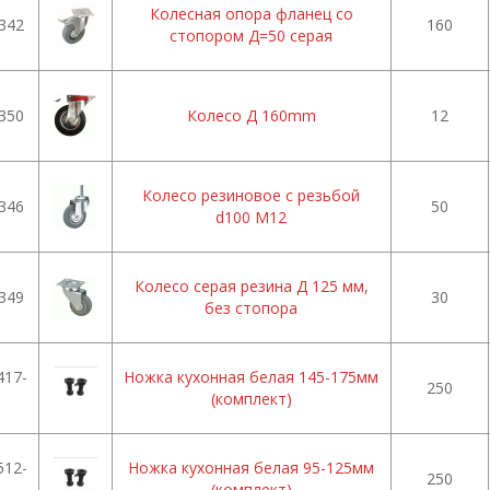
Колесная опора фланец со
342
160
стопором Д=50 серая
350
Колесо Д 160mm
12
Колесо резиновое с резьбой
346
50
d100 М12
Колесо серая резина Д 125 мм,
349
30
без стопора
17-
Ножка кухонная белая 145-175мм
250
(комплект)
12-
Ножка кухонная белая 95-125мм
250
(комплект)