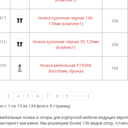
17-
Ножка кухонная чёрная 145-
250
175мм (комплект)
12-
Ножка кухонная чёрная 95-125мм
250
(Компект)
10-
Ножка мебельная FTR30B
100
30х100мм, бронза
3
4
5
6
7
8
9
>
>|
о с 1 по 15 из 134 (всего 9 страниц)
 мебельные ножки и опоры для корпусной мебели ведущих европ
 интернет-магазина. Мы реализуем более 130 видов опор, отли