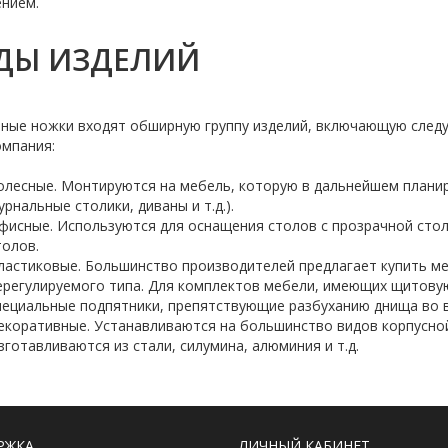
ением.
ДЫ ИЗДЕЛИЙ
ные ножки входят обширную группу изделий, включающую следу
омпания:
олесные. Монтируются на мебель, которую в дальнейшем планир
урнальные столики, диваны и т.д.).
фисные. Используются для оснащения столов с прозрачной стол
толов.
ластиковые. Большинство производителей предлагает купить ме
ерегулируемого типа. Для комплектов мебели, имеющих щитову
пециальные подпятники, препятствующие разбуханию днища во 
екоративные. Устанавливаются на большинство видов корпусной
зготавливаются из стали, силумина, алюминия и т.д.
РЖКА
ЛИЧНЫЙ КАБИНЕТ