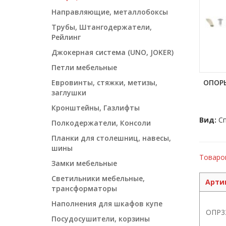
Направляющие, металлобоксы
Трубы, Штангодержатели,
Рейлинг
Джокерная система (UNO, JOKER)
Петли мебельные
Евровинты, стяжки, метизы,
ОПОР
заглушки
Кронштейны, Газлифты
Вид:
Сп
Полкодержатели, Консоли
Планки для столешниц, навесы,
шины
Товаров
Замки мебельные
Светильники мебельные,
Арти
трансформаторы
Наполнения для шкафов купе
ОПР3
Посудосушители, корзины