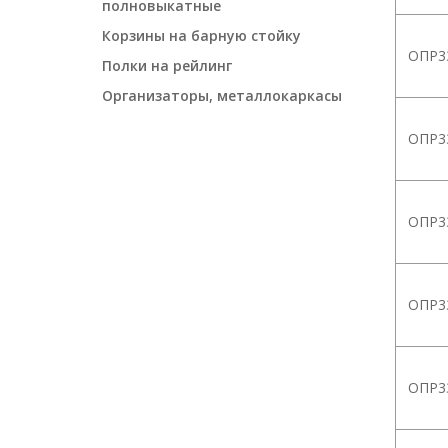
полновыкатные
Корзины на барную стойку
ОПР3
Полки на рейлинг
Организаторы, металлокаркасы
ОПР3
ОПР3
ОПР3
ОПР3