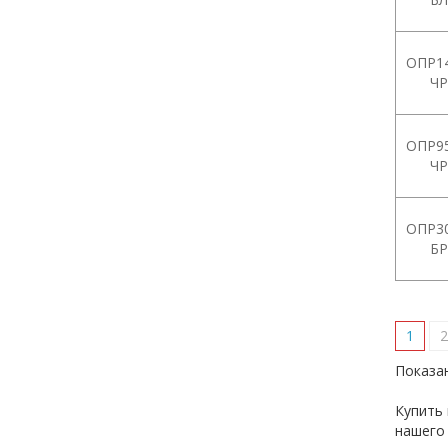
ОПР14
ЧР
ОПР95
ЧР
ОПР30
БР
1
2
Показан
Купить
нашего