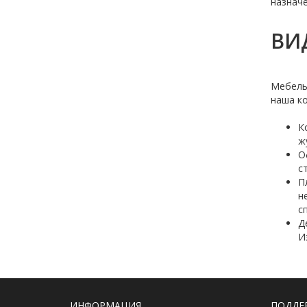
назнач
ВИ
Мебель
наша к
К
ж
О
с
П
н
с
Д
И
ИНФОРМАЦИЯ
ПОДДЕ